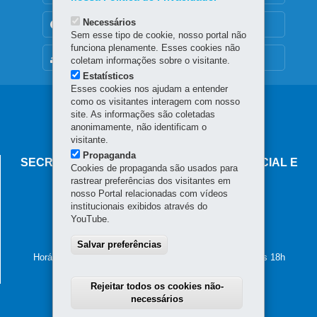
Necessários
TRANSPARÊNCIA INSTITUCIONAL
Sem esse tipo de cookie, nosso portal não
funciona plenamente. Esses cookies não
MAPA DO SITE
coletam informações sobre o visitante.
Estatísticos
Esses cookies nos ajudam a entender
como os visitantes interagem com nosso
Navegação
site. As informações são coletadas
anonimamente, não identificam o
principal
visitante.
Propaganda
SECRETARIA DA MULHER, IGUALDADE RACIAL E
Cookies de propaganda são usados para
PESSOA IDOSA
rastrear preferências dos visitantes em
nosso Portal relacionadas com vídeos
Palácio das Araucárias
institucionais exibidos através do
Rua Jacy Loureiro de Campos, s/n - Centro Cívico
YouTube.
80530-915
-
Curitiba
-
PR
MAPA
41 4009-3600
Salvar preferências
Horário de atendimento: das 8h30 às 12h e das 13h30 às 18h
Rejeitar todos os cookies não-
necessários