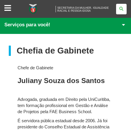
SECRETARIA
SECRETARIA DA MULHER, IGUALDADE
DA
RACIAL E PESSOA IDOSA
MULHER,
IGUALDADE
RACIAL
Serviços para você!
E
PESSOA
IDOSA
Chefia de Gabinete
Chefe de Gabinete
Juliany Souza dos Santos
Advogada, graduada em Direito pela UniCuritiba,
tem formação profissional em Gestão e Análise
de Projetos pela FAE Business School.
É servidora pública estadual desde 2006. Já foi
presidente do Conselho Estadual de Assistência