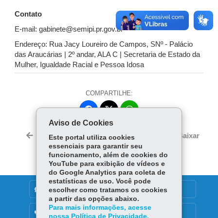
Contato
E-mail: gabinete@semipi.pr.gov.br
Endereço: Rua Jacy Loureiro de Campos, SNº - Palácio
das Araucárias | 2º andar, ALA C | Secretaria de Estado da
Mulher, Igualdade Racial e Pessoa Idosa
COMPARTILHE:
Fa
W
ce
ha
Aviso de Cookies
Tw
bo
ts
Voltar
Início
Imprimir
Baixar
Este portal utiliza cookies
itt
ok
Ap
essenciais para garantir seu
er
funcionamento, além de cookies do
p
YouTube para exibição de vídeos e
do Google Analytics para coleta de
estatísticas de uso. Você pode
DENUNCIE CORRUPÇÃO
escolher como tratamos os cookies
a partir das opções abaixo.
Para mais informações, acesse
OUVIDORIA
nossa Política de Privacidade.