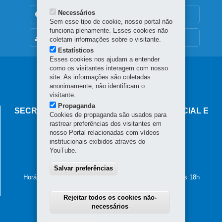
Necessários
TRANSPARÊNCIA INSTITUCIONAL
Sem esse tipo de cookie, nosso portal não
funciona plenamente. Esses cookies não
MAPA DO SITE
coletam informações sobre o visitante.
Estatísticos
Esses cookies nos ajudam a entender
como os visitantes interagem com nosso
Navegação
site. As informações são coletadas
anonimamente, não identificam o
principal
visitante.
Propaganda
SECRETARIA DA MULHER, IGUALDADE RACIAL E
Cookies de propaganda são usados para
PESSOA IDOSA
rastrear preferências dos visitantes em
nosso Portal relacionadas com vídeos
Palácio das Araucárias
institucionais exibidos através do
Rua Jacy Loureiro de Campos, s/n - Centro Cívico
YouTube.
80530-915
-
Curitiba
-
PR
MAPA
41 4009-3600
Salvar preferências
Horário de atendimento: das 8h30 às 12h e das 13h30 às 18h
Rejeitar todos os cookies não-
necessários