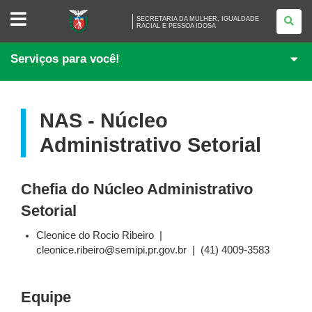
SECRETARIA
SECRETARIA DA MULHER, IGUALDADE
DA
RACIAL E PESSOA IDOSA
MULHER,
IGUALDADE
RACIAL
Serviços para você!
E
PESSOA
IDOSA
NAS - Núcleo
Administrativo Setorial
Chefia do Núcleo Administrativo
Setorial
Cleonice do Rocio Ribeiro |
cleonice.ribeiro@semipi.pr.gov.br | (41) 4009-3583
Equipe