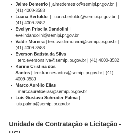
Jaime Demetrio
| jaimedemetrio@semipi.pr.gov.br |
(41) 4009-3583
Luana Bertoldo
| luana.bertoldo@semipi.pr.gov.br |
(41) 4009-3582
Evellyn Priscila Dandolini
|
evelindandolini@semipi.pr.gov.br
Valdir Moreira
| terc.valdirmoreira@semipi.pr.gov.br |
(41) 4009-3583
Everson Batista da Silva
| terc.eversonsilva@semipi.pr.gov.br | (41) 4009-3582
Karine Cristina dos
Santos
| terc.karinesantos@semipi.pr.gov.br | (41)
4009-3583
Marco Aurélio Elias
| marcoaurelioelias@semipi.pr.gov.br
Luis Gustavo Schroder Palma |
luis.palma@semipi.pr.gov.br
Unidade de Contratação e Licitação -