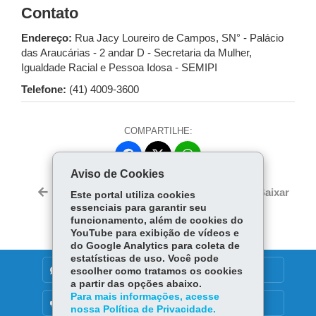
Contato
Endereço:
Rua Jacy Loureiro de Campos, SN° - Palácio
das Araucárias - 2 andar D - Secretaria da Mulher,
Igualdade Racial e Pessoa Idosa - SEMIPI
Telefone:
(41) 4009-3600
COMPARTILHE:
Fa
W
ce
ha
Aviso de Cookies
Tw
bo
ts
Voltar
Início
Imprimir
Baixar
Este portal utiliza cookies
itt
ok
Ap
essenciais para garantir seu
er
funcionamento, além de cookies do
p
YouTube para exibição de vídeos e
do Google Analytics para coleta de
estatísticas de uso. Você pode
DENUNCIE CORRUPÇÃO
escolher como tratamos os cookies
a partir das opções abaixo.
Para mais informações, acesse
OUVIDORIA
nossa Política de Privacidade.